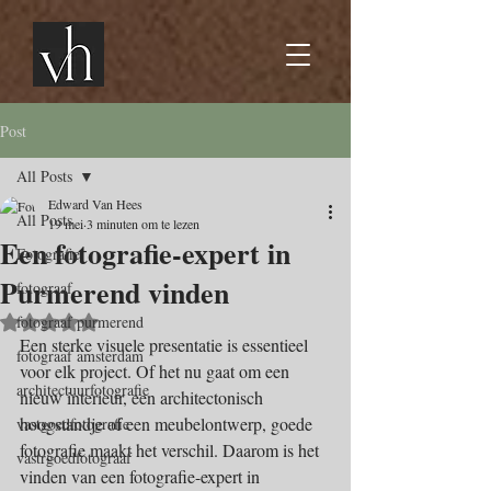
Post
All Posts
Edward Van Hees
All Posts
19 mei
3 minuten om te lezen
Een fotografie-expert in
Fotografie
Purmerend vinden
fotograaf
Beoordeeld met NaN uit 5 sterren.
fotograaf purmerend
Een sterke visuele presentatie is essentieel 
fotograaf amsterdam
voor elk project. Of het nu gaat om een 
architectuurfotografie
nieuw interieur, een architectonisch 
hoogstandje of een meubelontwerp, goede 
vastgoedfotografie
fotografie maakt het verschil. Daarom is het 
vastrgoedfotograaf
vinden van een fotografie-expert in 