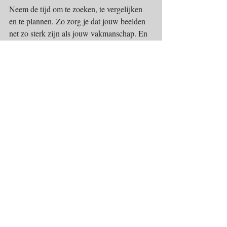
Neem de tijd om te zoeken, te vergelijken 
en te plannen. Zo zorg je dat jouw beelden 
net zo sterk zijn als jouw vakmanschap. En 
dat is precies wat je nodig hebt om op te 
vallen in een competitieve markt.
Recente blogposts
Alles weergeven