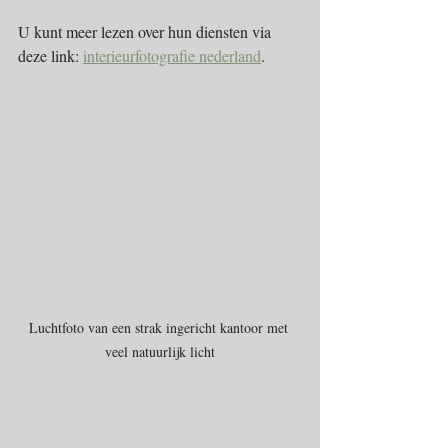
U kunt meer lezen over hun diensten via 
deze link: 
interieurfotografie nederland
.
Luchtfoto van een strak ingericht kantoor met 
veel natuurlijk licht