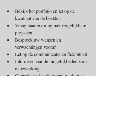
Bekijk het portfolio en let op de 
kwaliteit van de beelden  
Vraag naar ervaring met vergelijkbare 
projecten  
Bespreek uw wensen en 
verwachtingen vooraf  
Let op de communicatie en flexibiliteit  
Informeer naar de mogelijkheden voor 
nabewerking  
Controleer of de fotograaf werkt met 
professionele apparatuur  
Een goede fotograaf denkt met u mee en 
helpt u om het beste resultaat te bereiken. 
Dit maakt het verschil tussen een standaard 
foto en een beeld dat uw ontwerp echt tot 