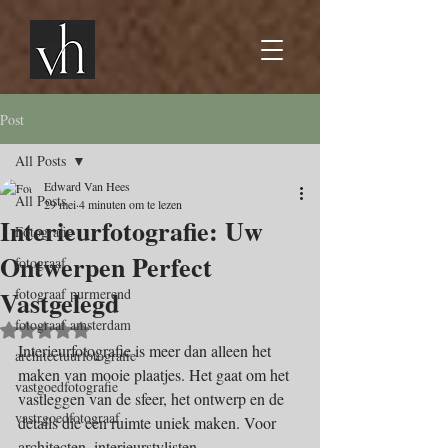
Post
All Posts
Edward Van Hees
All Posts
29 mei
4 minuten om te lezen
Interieurfotografie: Uw
Fotografie
Ontwerpen Perfect
fotograaf
Vastgelegd
fotograaf purmerend
fotograaf amsterdam
Beoordeeld met NaN uit 5 sterren.
Interieurfotografie is meer dan alleen het 
architectuurfotografie
maken van mooie plaatjes. Het gaat om het 
vastgoedfotografie
vastleggen van de sfeer, het ontwerp en de 
vastrgoedfotograaf
details die een ruimte uniek maken. Voor 
architecten, interieurstylisten, 