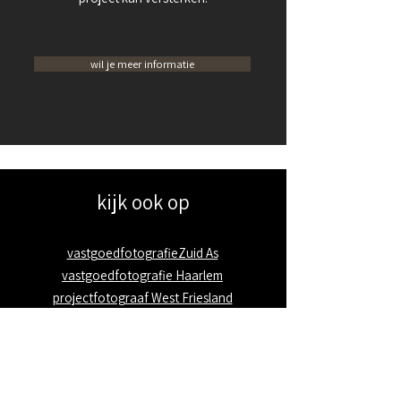
wil je meer informatie
kijk ook op
vastgoedfotografieZuid As
vastgoedfotografie Haarlem
projectfotograaf West Friesland
projectfotograaf Amsterdam
vastgoedfotograaf in het Gooi
over mij