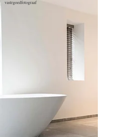
vastrgoedfotograaf