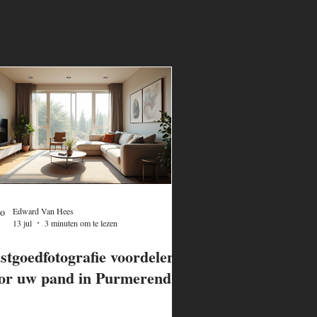
Edward Van Hees
13 jul
3 minuten om te lezen
stgoedfotografie voordelen
or uw pand in Purmerend