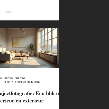
Edward Van Hees
2 jun
4 minuten om te lezen
ojectfotografie: Een blik op
terieur en exterieur