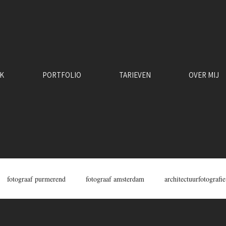
RK
PORTFOLIO
TARIEVEN
OVER MIJ
fotograaf purmerend
fotograaf amsterdam
architectuurfotografie