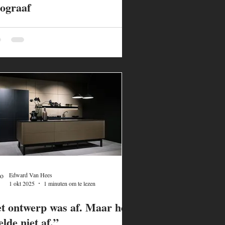
tograaf
Edward Van Hees
1 okt 2025
1 minuten om te lezen
t ontwerp was af. Maar het
elde niet af.”