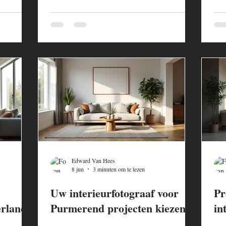
Edward Van Hees
8 jun
3 minuten om te lezen
Uw interieurfotograaf voor
Pr
erland
Purmerend projecten kiezen
in