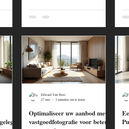
Edward Van Hees
27 mei
3 minuten om te lezen
Optimaliseer uw aanbod met
Ee
gelegd
vastgoedfotografie voor betere
Pu