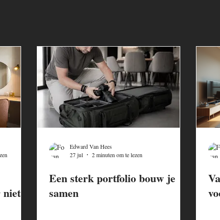
Edward Van Hees
zen
27 jul
2 minuten om te lezen
Een sterk portfolio bouw je
Va
 niet
samen
vo