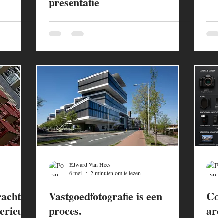
presentatie
Edward Van Hees
6 mei
2 minuten om te lezen
racht
Vastgoedfotografie is een
Co
terieur-
proces.
ar