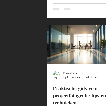
Edward Van Hees
7 jul
4 minuten om te lezen
Praktische gids voor
projectfotografie tips en
technieken