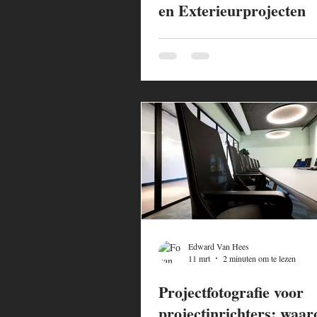
en Exterieurprojecten
Edward Van Hees
11 mrt
2 minuten om te lezen
Projectfotografie voor
projectinrichters: waa