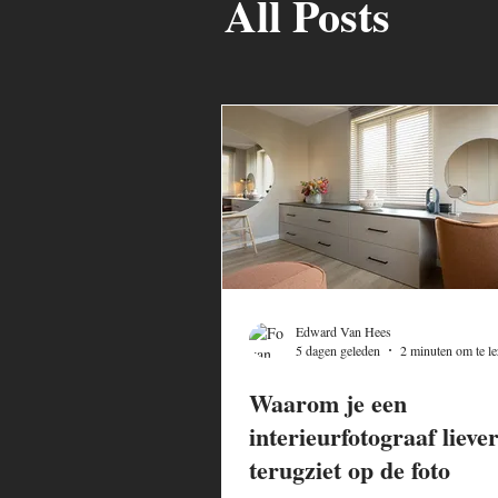
All Posts
Edward Van Hees
5 dagen geleden
2 minuten om te le
Waarom je een
interieurfotograaf liever
terugziet op de foto