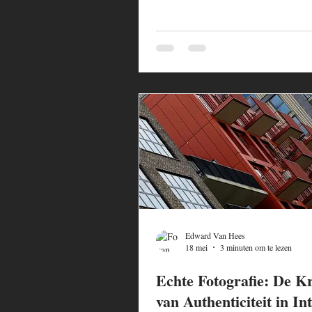
Edward Van Hees
18 mei
3 minuten om te lezen
Echte Fotografie: De K
van Authenticiteit in In