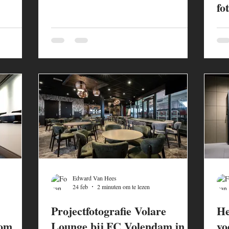
fo
Edward Van Hees
24 feb
2 minuten om te lezen
Projectfotografie Volare
He
rom
Lounge bij FC Volendam in
vo