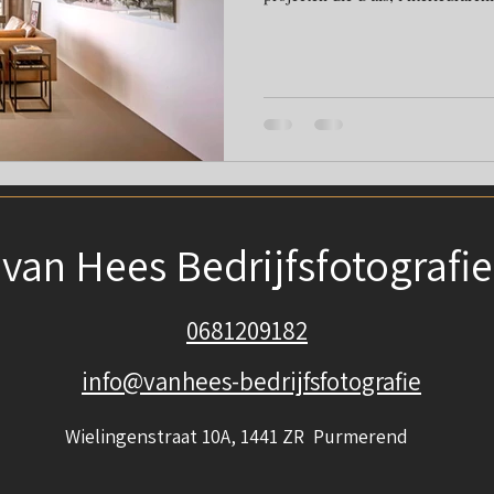
aannemer, architect of interieurontwerper o
afgerond? Laat het dan profession
zichzelf! ​ Fotografie abonnemen
fotografie abonnement ontwikkel
professioneel beeld kunt tonen v
van Hees Bedrijfsfotografie
0681209182
info@vanhees-bedrijfsfotografie
Wielingenstraat 10A, 1441 ZR Purmerend