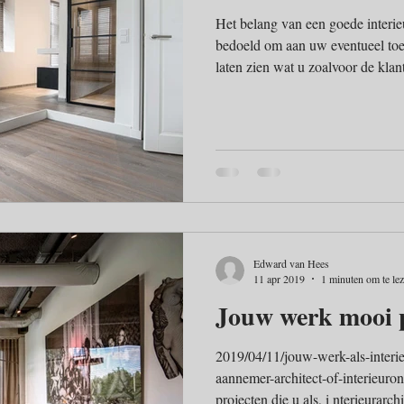
Het belang van een goede interieurfoto Interieurfot
bedoeld om aan uw eventueel toe
laten zien wat u zoalvoor de kla
beeld kunnen geven van uw kunne
alleen of in samenwerking met an
Edward van Hees
11 apr 2019
1 minuten om te le
Jouw werk mooi 
2019/04/11/jouw-werk-als-interie
aannemer-architect-of-interieuro
projecten die u als, i nterieurarch