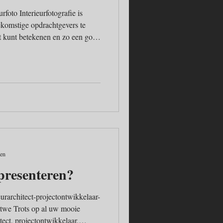
ografie is
komstige opdrachtgevers te
nt kunt betekenen en zo een goed
n en van de projecten die u
deren heeft opgeleverd.
zen
presenteren?
urarchitect-projectontwikkelaar-
ntwe Trots op al uw mooie
itect, projectontwikkelaar,