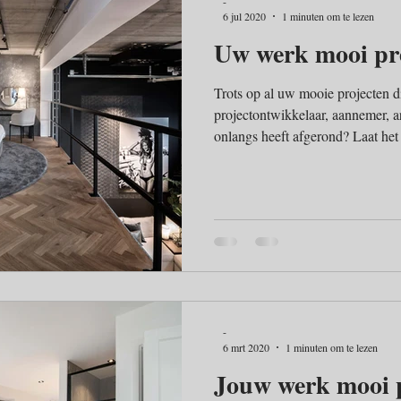
-
6 jul 2020
1 minuten om te lezen
Uw werk mooi pr
Trots op al uw mooie projecten die
projectontwikkelaar, aannemer, ar
onlangs heeft afgerond? Laat het 
Dit verkoopt zichzelf! ​ Fotogra
Fotografie heeft een fotografie 
regelmatig nieuw en professionee
scherpe prijs. Dit kan u op jaarl
schelen. Bovendien kunt u gebru
-
6 mrt 2020
1 minuten om te lezen
Jouw werk mooi 