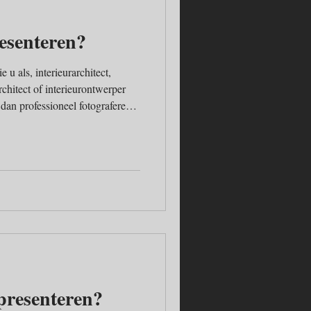
esenteren?
 u als, interieurarchitect,
chitect of interieurontwerper
dan professioneel fotograferen.
fie abonnement Van Hees
abonnement ontwikkeld, zodat je
l beeld kunt tonen voor een
ijkse termijn honderden euro’s
ik maken van de
presenteren?