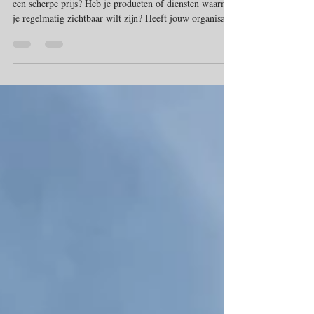
Altijd beschikken over up to date beeldmateriaal voor
een scherpe prijs? Heb je producten of diensten waarmee
je regelmatig zichtbaar wilt zijn? Heeft jouw organisatie
een beeldstrategie voor de eigen website, Facebook of
Twitter? Goed en regelmatig beeldmateriaal is daarbij
onmisbaar. Voor veel ondernemers, bedrijven,
instellingen, stichtingen en andere organisaties is het van
cruciaal belang om regelmatig te kunnen beschikken
over up to date beeldmateriaal van uw onde