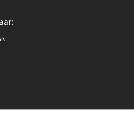
aar:
a’s