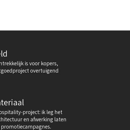
ld
trekkelijk is voor kopers,
astgoedproject overtuigend
teriaal
tality-project: ik leg het
chitectuur en afwerking laten
 en promotiecampagnes.