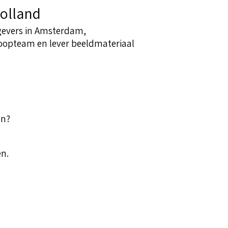
olland
tgevers in Amsterdam,
koopteam en lever beeldmateriaal
en?
n.