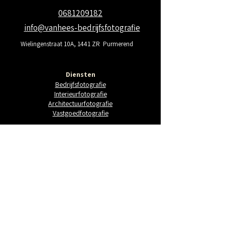
0681209182
info@vanhees-bedrijfsfotografie
Wielingenstraat 10A, 1441 ZR Purmerend
Diensten
Bedrijfsfotografie
Interieurfotografie
Architectuurfotografie
Vastgoedfotografie
portfolio
portfolio
recente projecten
Blog
Contact
Werkgebied