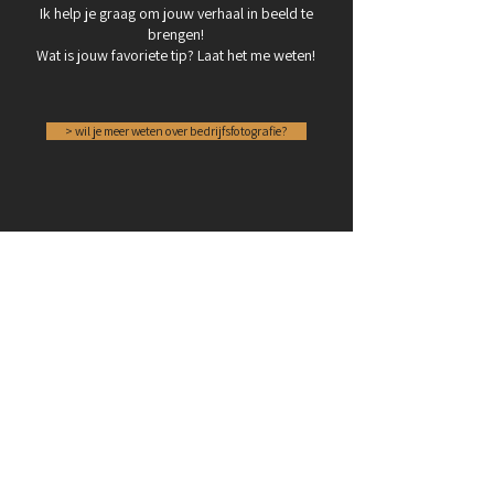
Ik help je graag om jouw verhaal in beeld te
brengen!
Wat is jouw favoriete tip? Laat het me weten!
> wil je meer weten over bedrijfsfotografie?
kijk ook op
werkwijze & voorbereiding
bedrijfsfotografie algemeen
bedrijfsfotograaf Alkmaar
prijzen bedrijfsfotografie