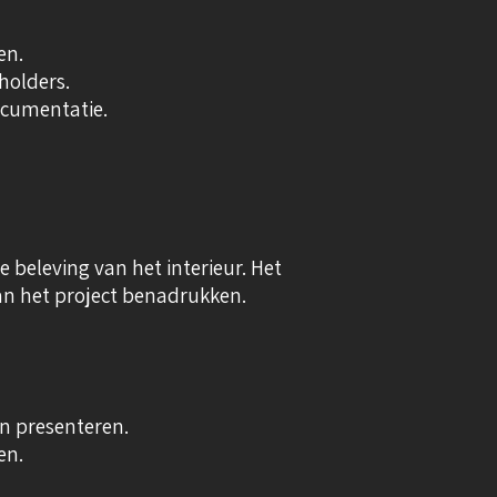
en.
holders.
ocumentatie.
e beleving van het interieur. Het
 van het project benadrukken.
en presenteren.
en.