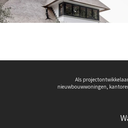
Als projectontwikkelaar
nieuwbouwwoningen, kantoren o
Wa