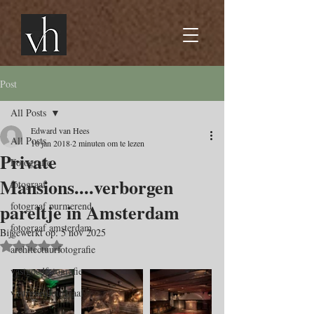
Post
All Posts
Edward van Hees
All Posts
16 jan 2018
2 minuten om te lezen
Private
Fotografie
Mansions....verborgen
fotograaf
pareltje in Amsterdam
fotograaf purmerend
fotograaf amsterdam
Bijgewerkt op:
5 nov 2025
Beoordeeld met NaN uit 5 sterren.
architectuurfotografie
vastgoedfotografie
vastrgoedfotograaf