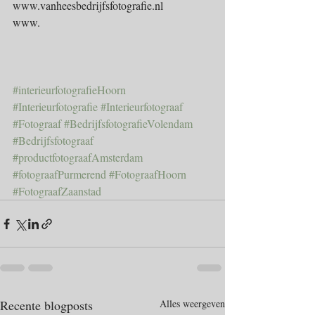
www.vanheesbedrijfsfotografie.nl
www.
#interieurfotografieHoorn
#Interieurfotografie
#Interieurfotograaf
#Fotograaf
#BedrijfsfotografieVolendam
#Bedrijfsfotograaf
#productfotograafAmsterdam
#fotograafPurmerend
#FotograafHoorn
#FotograafZaanstad
Recente blogposts
Alles weergeven