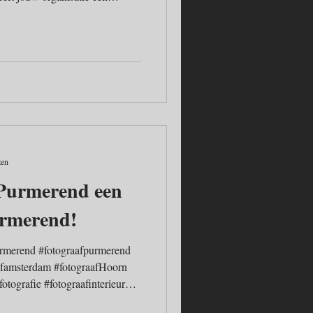
e, Facebook of Twitter? Goed
 onmisbaar. Voor veel
gen, stichtingen en andere
belang om regelmatig te kunnen
dmateriaal van uw onde
zen
 Purmerend een
urmerend!
Purmerend #fotograafpurmerend
afamsterdam #fotograafHoorn
fotografie #fotograafinterieur
meentepurmerend