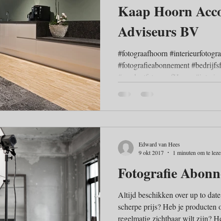
Kaap Hoorn Acco
Adviseurs BV
#fotograafhoorn #interieurfotogr
#fotografieabonnement #bedrijfsf
#productfotograafHoorn #interie
Edward van Hees
9 okt 2017
1 minuten om te lez
Fotografie Abon
Altijd beschikken over up to date
scherpe prijs? Heb je producten of diensten waarmee je
regelmatig zichtbaar wilt zijn? Heeft jouw organisatie een