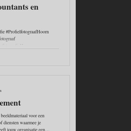
untants en
afie #ProfielfotograafHoorn
otograaf
urfotografieHoorn
en
nement
 beeldmateriaal voor een