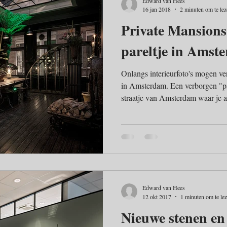
Edward van Hees
16 jan 2018
2 minuten om te le
Private Mansions.
pareltje in Amst
Onlangs interieurfoto's mogen v
in Amsterdam. Een verborgen "par
straatje van Amsterdam waar je a
voorbij fietst/rijdt. Wat een bij
terecht kunt voor een informele b
Interieur fotografie Professionele
interieurstylisten, meubelmakerij,
projectontwikkelaars en vastgoed
Edward van Hees
12 okt 2017
1 minuten om te le
Nieuwe stenen en 