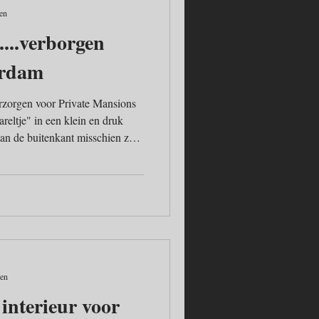
zen
...verborgen
erdam
erzorgen voor Private Mansions
eltje" in een klein en druk
an de buitenkant misschien zo
zonder en aangename plek waar u
edrijfsfeest of evenement.
 interieurfoto's voor makelaars,
 hotels, restaurants,
bedrijven.
zen
interieur voor