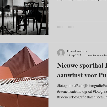
beeldstrategie voor de eigen websit
en regelmatig beeldmateriaal is daarbij
ondernemers, bedrijven, instellin
organisaties is het van cruciaal 
beschikken over up to date beel
Edward van Hees
19 sep 2017
1 minuten om te le
Nieuwe sporthal
aanwinst voor P
#fotografie #Bedrijfsfotografie
#evenementenfotograaf #fotogra
#exterieurfotografie #architectuur
#bedrijfsfotograaf #fotograafge