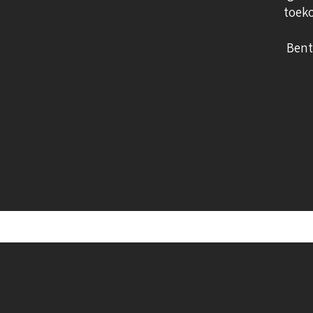
t
oeko
Bent